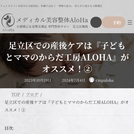
コ
ナ
フェイスラインがぼやける原因は、年齢ではなく「骨格の歪み」 切らずに変わる小顔矯正
ン
ビ
テ
ゲ
ア
グ
ン
ー
予約
イ
ル
ツ
シ
コ
ー
ン
へ
ョ
リ
プ
ス
ン
ン
足立区での産後ケアは『子ども
リ
ク
キ
に
ン
ッ
移
とママのからだ工房ALOHA』が
ク
プ
動
オススメ！②
最
2023年10月19日
2024年7月4日
cmpaloha
終
更
新
日
TOP
ブログ
時
:
足立区での産後ケアは『子どもとママのからだ工房ALOHA』がオ
ススメ！②
目次
: