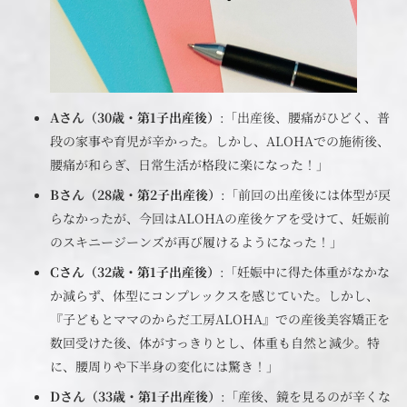
Aさん（30歳・第1子出産後）
:「出産後、腰痛がひどく、普
段の家事や育児が辛かった。しかし、ALOHAでの施術後、
腰痛が和らぎ、日常生活が格段に楽になった！」
Bさん（28歳・第2子出産後）
:「前回の出産後には体型が戻
らなかったが、今回はALOHAの産後ケアを受けて、妊娠前
のスキニージーンズが再び履けるようになった！」
Cさん（32歳・第1子出産後）
:「妊娠中に得た体重がなかな
か減らず、体型にコンプレックスを感じていた。しかし、
『子どもとママのからだ工房ALOHA』での産後美容矯正を
数回受けた後、体がすっきりとし、体重も自然と減少。特
に、腰周りや下半身の変化には驚き！」
Dさん（33歳・第1子出産後）
:「産後、鏡を見るのが辛くな