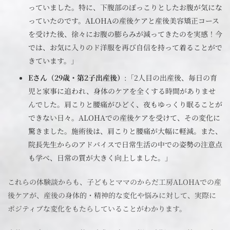
っていました。特に、下腹部のぽっこりとしたお腹が気にな
っていたのです。ALOHAの産後ケアと産後美容矯正コース
を受けた後、徐々にお腹の膨らみが減ってきたのを実感！今
では、お気に入りのド洋服を再び自信を持って着ることがで
きています。」
Eさん（29歳・第2子出産後）
:「2人目の出産後、毎日の育
児と家事に追われ、身体のケアを全くする時間がありませ
んでした。肩こりと腰痛がひどく、夜もゆっくり眠ることが
できない日々。ALOHAでの産後ケアを受けて、その変化に
驚きました。施術後は、肩こりと腰痛が大幅に軽減。また、
院長先生からのアドバイスで日常生活の中での姿勢の注意点
も学べ、日常の質が大きく向上しました。」
これらの体験談からも、子どもとママのからだ工房ALOHAでの産
後ケアが、産後の身体的・精神的な変化や悩みに対して、実際に
ポジティブな変化をもたらしていることがわかります。