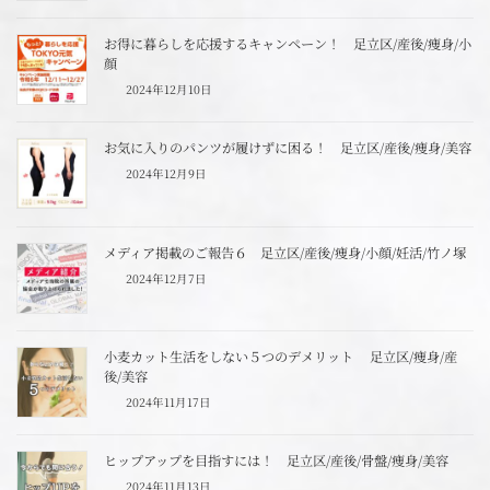
お得に暮らしを応援するキャンペーン！ 足立区/産後/痩身/小
顔
2024年12月10日
お気に入りのパンツが履けずに困る！ 足立区/産後/痩身/美容
2024年12月9日
メディア掲載のご報告６ 足立区/産後/痩身/小顔/妊活/竹ノ塚
2024年12月7日
小麦カット生活をしない５つのデメリット 足立区/痩身/産
後/美容
2024年11月17日
ヒップアップを目指すには！ 足立区/産後/骨盤/痩身/美容
2024年11月13日