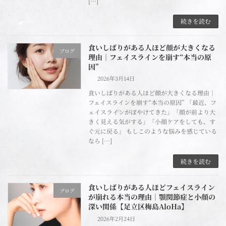
[…]
続きを読む
食いしばりがある人ほど顔が大きくなる
ブログ
理由｜フェイスラインを崩す“本当の原
因”
2026年3月14日
食いしばりがある人ほど顔が大きくなる理由｜
フェイスラインを崩す“本当の原因” 「最近、フ
ェイスラインがぼやけてきた」「顔が前より大
きく見える気がする」「小顔ケアをしても、す
ぐ元に戻る」 もしこのような悩みを感じている
なら […]
続きを読む
食いしばりがある人ほどフェイスライン
ブログ
が崩れる本当の理由｜顎関節症と小顔の
深い関係【足立区梅島AloHa】
2026年2月24日