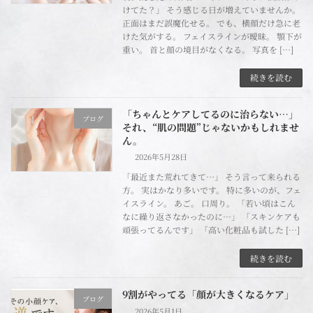
けてた？」 そう感じる日が増えていませんか。
正面はまだ誤魔化せる。 でも、横顔だけ急に老
けた気がする。 フェイスラインが曖昧。 顎下が
重い。 首と顔の境目がなくなる。 写真を […]
続きを読む
「ちゃんとケアしてるのに治らない…」
ブログ
それ、“肌の問題”じゃないかもしれませ
ん。
2026年5月28日
「最近また荒れてきて…」 そう言って来られる
方。 実はかなり多いです。 特に多いのが、フェ
イスライン。 あご。 口周り。 「若い頃はこん
なに繰り返さなかったのに…」 「スキンケアも
頑張ってるんです」 「高い化粧品も試した […]
続きを読む
9割がやってる「顔が大きくなるケア」
ブログ
2026年5月1日