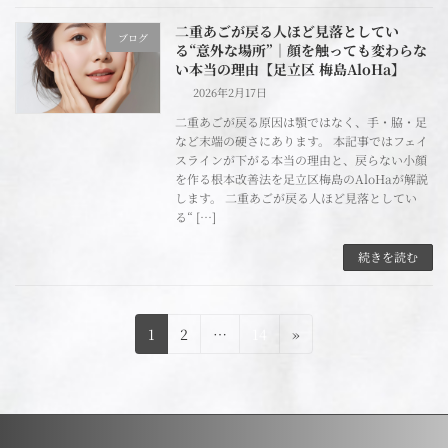
二重あごが戻る人ほど見落としてい
ブログ
る“意外な場所”｜顔を触っても変わらな
い本当の理由【足立区 梅島AloHa】
2026年2月17日
二重あごが戻る原因は顎ではなく、手・脇・足
など末端の硬さにあります。 本記事ではフェイ
スラインが下がる本当の理由と、戻らない小顔
を作る根本改善法を足立区梅島のAloHaが解説
します。 二重あごが戻る人ほど見落としてい
る“ […]
続きを読む
投
固
固
固
1
2
…
14
»
稿
定
定
定
の
ペ
ペ
ペ
ペ
ー
ー
ー
ー
ジ
ジ
ジ
ジ