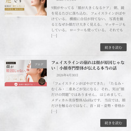
9割がやってる「顔が大きくなるケア」 朝、鏡
を見るたびに落ち込む。 フェイスラインがぼや
けている。 横顔に自信が持てない。 写真を撮
るとなぜか顔だけ大きく見える。 マッサージも
している。 ローラーも使っている。 それでも
[…]
続きを読む
フェイスラインの崩れは顔が原因じゃな
ブログ
い｜小顔専門整体が伝える本当の話
2026年4月30日
「フェイスラインがぼやけてきた」「たるみ・
むくみ・二重あごが気になる」 それ、実は“顔
だけの問題”ではありません。 はじめまして。
メディカル美容整体AloHaです。 当店では、顔
だけを触るのではなく、首・肩・姿勢・骨格か
[…]
続きを読む