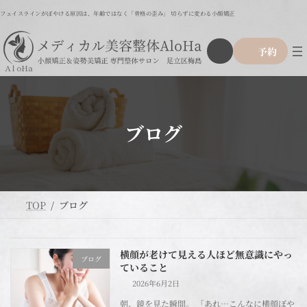
コ
ナ
フェイスラインがぼやける原因は、年齢ではなく「骨格の歪み」 切らずに変わる小顔矯正
ン
ビ
テ
ゲ
ア
グ
ン
ー
予約
イ
ル
ツ
シ
コ
ー
ン
へ
ョ
リ
プ
ス
ン
ン
リ
ク
キ
に
ン
ッ
移
ク
ブログ
プ
動
TOP
ブログ
横顔が老けて見える人ほど無意識にやっ
ブログ
ていること
2026年6月2日
朝、鏡を見た瞬間。 「あれ…こんなに横顔ぼや