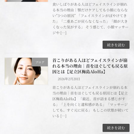
食いしばりがある人ほどフェイスラインが崩れ
る本当の理由｜顎だけケアしても小顔にならな
い“3つの原因” 「フェイスラインがぼやけてき
た」「二重あごが戻らなくなった」「顔が大き
くなった気がする」 そう感じて、小顔マッサー
ジや […]
続きを読む
首こりがある人ほどフェイスラインが崩
ブログ
れる本当の理由｜首をほぐしても戻る原
因とは【足立区梅島AloHa】
2026年2月20日
首こりがある人ほどフェイスラインが崩れる本
当の理由｜首をほぐしても戻る原因とは【足立
区梅島AloHa】 「最近、首が詰まる感じがす
る」「上を向くと違和感がある」「マッサージ
しても、すぐ元に戻る」 もしこの状態が続いて
いる […]
続きを読む