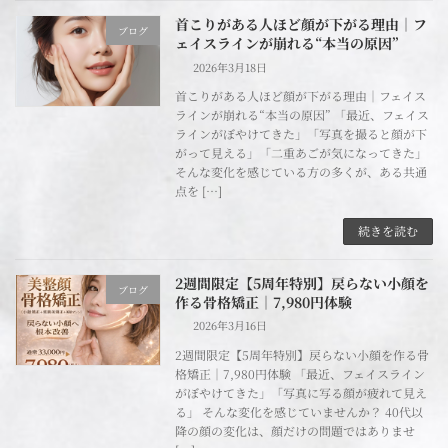
首こりがある人ほど顔が下がる理由｜フ
ブログ
ェイスラインが崩れる“本当の原因”
2026年3月18日
首こりがある人ほど顔が下がる理由｜フェイス
ラインが崩れる“本当の原因” 「最近、フェイス
ラインがぼやけてきた」「写真を撮ると顔が下
がって見える」「二重あごが気になってきた」
そんな変化を感じている方の多くが、ある共通
点を […]
続きを読む
2週間限定【5周年特別】戻らない小顔を
ブログ
作る骨格矯正｜7,980円体験
2026年3月16日
2週間限定【5周年特別】戻らない小顔を作る骨
格矯正｜7,980円体験 「最近、フェイスライン
がぼやけてきた」「写真に写る顔が疲れて見え
る」 そんな変化を感じていませんか？ 40代以
降の顔の変化は、顔だけの問題ではありませ