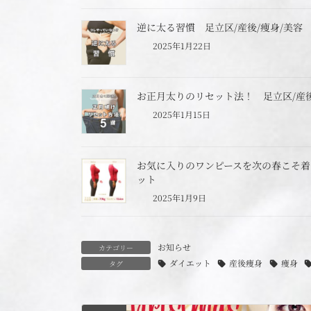
逆に太る習慣 足立区/産後/痩身/美容
2025年1月22日
お正月太りのリセット法！ 足立区/産後
2025年1月15日
お気に入りのワンピースを次の春こそ着た
ット
2025年1月9日
お知らせ
カテゴリー
ダイエット
産後痩身
痩身
タグ