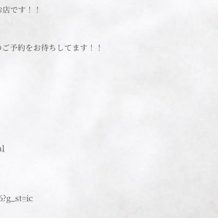
お店です！！
のご予約をお待ちしてます！！
al
6?g_st=ic