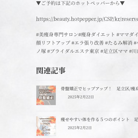
▼ご予約は下記のホットペッパーから▼
https://beauty.hotpepper.jp/CSP/kr/reser
#美痩身専門サロン#痩身ダイエット #ママダイ
顔リフトアップ #エラ張り改善 #たるみ解消 
ノ塚 #ブライダルエステ東京 #足立区ママ #
関連記事
骨盤矯正でヒップアップ！ 足立区/痩身
2025年2月22日
痩せやすい体を作る５つのポイント 足立
2025年2月2日