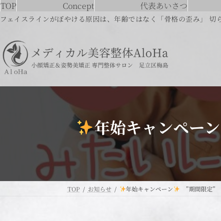
コ
ナ
TOP
Concept
代表あいさつ
ン
ビ
フェイスラインがぼやける原因は、年齢ではなく「骨格の歪み」 切
テ
ゲ
ン
ー
ツ
シ
へ
ョ
ス
ン
キ
に
ッ
移
プ
動
年始キャンペーン
TOP
お知らせ
年始キャンペーン
”期間限定” 