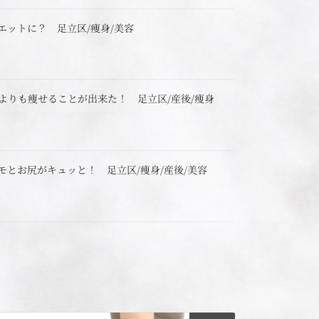
エットに？ 足立区/痩身/美容
よりも痩せることが出来た！ 足立区/産後/痩身
モとお尻がキュッと！ 足立区/痩身/産後/美容