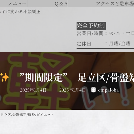
メニュー
Q & A
アクセスと駐車場
らずに変わる小顔矯正
”期間限定” 足立区/骨盤矯
最
2025年1月4日
2025年1月4日
cmpaloha
終
更
新
日
時
:
足立区/骨盤矯正/痩身/ダイエット