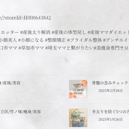
ve/?storeId=H000643842
エッター #産後太り解消 #産後の体型戻し #産後ママダイエット
#小顔美人 #小顔になる #整顔矯正 #ブライダル整体 #アンチ
川口市ママ #草加市ママ #埼玉ママと繋がりたい
#美痩身専門サロ
/産後/美容
骨盤の歪みチェック
2025年2月18日
区/竹ノ塚/痩身/美容
冬太りを防ぐ5つの方
2025年1月26日