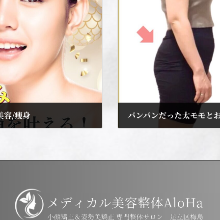
美容/痩身
パンパンだった太モモとお
2025年1月5日