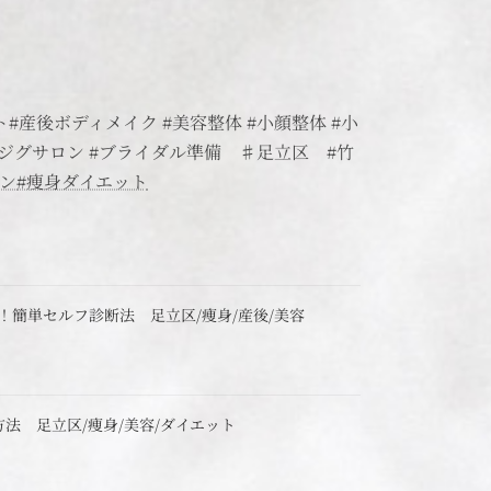
#産後ボディメイク #美容整体 #小顔整体 #小
エイジグサロン #ブライダル準備 ♯足立区 #竹
ン
#痩身ダイエット
！簡単セルフ診断法 足立区/痩身/産後/美容
法 足立区/痩身/美容/ダイエット