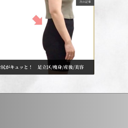
次の記事
尻がキュッと！ 足立区/痩身/産後/美容