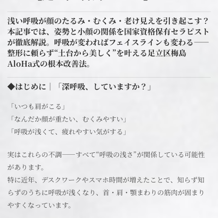
浅い呼吸が顔のたるみ・むくみ・老け見えを引き起こす？
本記事では、姿勢と小顔の関係を国家資格保有セラピスト
が徹底解説。呼吸が変わればフェイスラインも変わる——
整形に頼らず“土台から美しく”を叶える足立区梅島
AloHa式の根本改善法。
◆はじめに｜「深呼吸、していますか？」
「いつも肩がこる」
「なんだか顔が重たい、むくみやすい」
「呼吸が浅くて、疲れやすい気がする」
実はこれらの不調――すべて“呼吸の浅さ”が関係している可能性
があります。
特に近年、デスクワークやスマホ時間が増えたことで、知らず知
らずのうちに呼吸が浅くなり、首・肩・顎まわりの筋肉が固まり
やすくなっています。