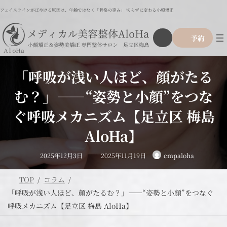
コ
ナ
フェイスラインがぼやける原因は、年齢ではなく「骨格の歪み」 切らずに変わる小顔矯正
ン
ビ
テ
ゲ
ア
グ
ン
ー
予約
イ
ル
ツ
シ
コ
ー
ン
へ
ョ
リ
プ
ス
ン
ン
「呼吸が浅い人ほど、顔がたる
リ
ク
キ
に
ン
ッ
移
む？」――“姿勢と小顔”をつな
ク
プ
動
ぐ呼吸メカニズム【足立区 梅島
AloHa】
最
2025年12月3日
2025年11月19日
cmpaloha
終
更
新
日
TOP
コラム
時
:
「呼吸が浅い人ほど、顔がたるむ？」――“姿勢と小顔”をつなぐ
呼吸メカニズム【足立区 梅島 AloHa】