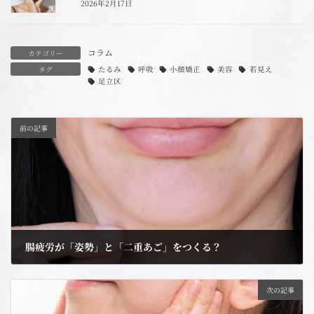
2026年2月17日
コラム
カテゴリー
タグ
たるみ
呼吸
小顔矯正
美容
若見え
足立区
前の記事
腸疲労が「姿勢」と「二重あご」をつくる？
2025年12月1日
次の記事