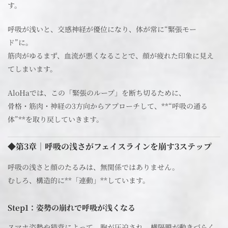
す。
呼吸が浅いと、交感神経が優位になり、体が常に“緊張モー
ド”に。
筋肉がゆるまず、血流が悪くなることで、顔が疲れた印象に見え
てしまいます。
AloHaでは、この「緊張のループ」を断ち切るために、
骨格・筋肉・神経の3方向からアプローチして、**“呼吸の通る
体”**を取り戻していきます。
◆第3章｜呼吸の浅さがフェイスラインを崩す3ステップ
呼吸の浅さと顔のたるみは、無関係ではありません。
むしろ、構造的に**「連動」**しています。
Step1：姿勢の崩れで呼吸が浅くなる
スマホ姿勢や猫背によって、胸が圧迫され、横隔膜が動きづらく