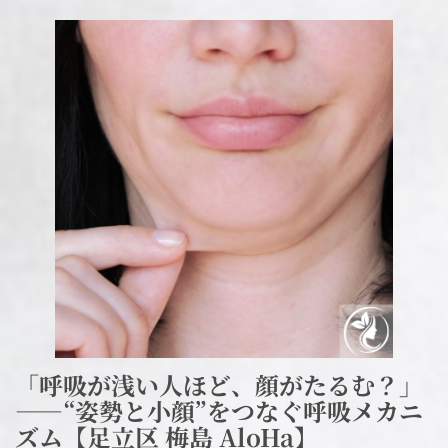
「呼吸が浅い人ほど、顔がたるむ？」
――“姿勢と小顔”をつなぐ呼吸メカニ
ズム【足立区 梅島 AloHa】