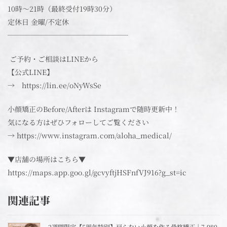
10時～21時（最終受付19時30分）
定休日 金曜/不定休
─────────────────
ご予約・ご相談はLINEから
【公式LINE】
→ https://lin.ee/oNyWsSe
小顔矯正のBefore/Afterは Instagramで随時更新中！
気になる方はぜひフォローしてご覧ください
→ https://www.instagram.com/aloha_medical/
▼店舗の場所はこちら▼
https://maps.app.goo.gl/gcvyftjHSFnfVJ916?g_st=ic
関連記事
2週間限定【5周年特別】戻らない小顔を作る骨格矯正｜7,980