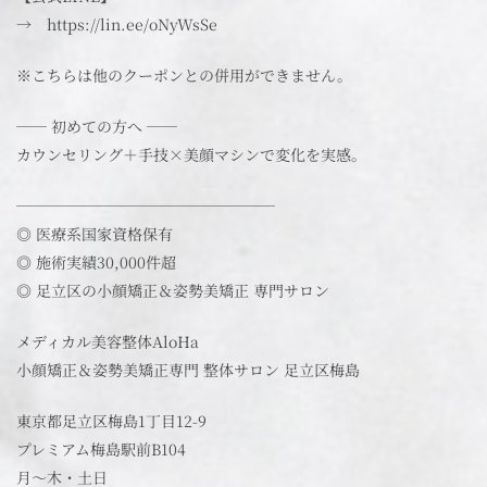
→ https://lin.ee/oNyWsSe
※こちらは他のクーポンとの併用ができません。
── 初めての方へ ──
カウンセリング＋手技×美顔マシンで変化を実感。
─────────────────
◎ 医療系国家資格保有
◎ 施術実績30,000件超
◎ 足立区の小顔矯正＆姿勢美矯正 専門サロン
メディカル美容整体AloHa
小顔矯正＆姿勢美矯正専門 整体サロン 足立区梅島
東京都足立区梅島1丁目12-9
プレミアム梅島駅前B104
月～木・土日