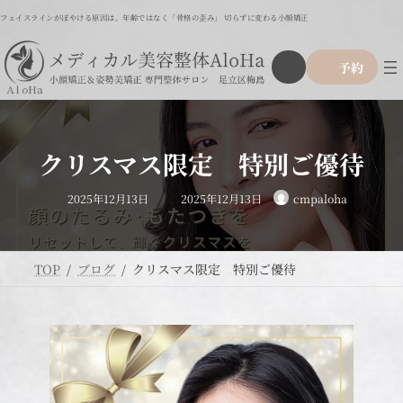
コ
ナ
フェイスラインがぼやける原因は、年齢ではなく「骨格の歪み」 切らずに変わる小顔矯正
ン
ビ
テ
ゲ
ア
グ
ン
ー
予約
イ
ル
ツ
シ
コ
ー
ン
へ
ョ
リ
プ
ス
ン
ン
リ
ク
キ
に
ン
ッ
移
クリスマス限定 特別ご優待
ク
プ
動
最
2025年12月13日
2025年12月13日
cmpaloha
終
更
新
日
時
:
TOP
ブログ
クリスマス限定 特別ご優待