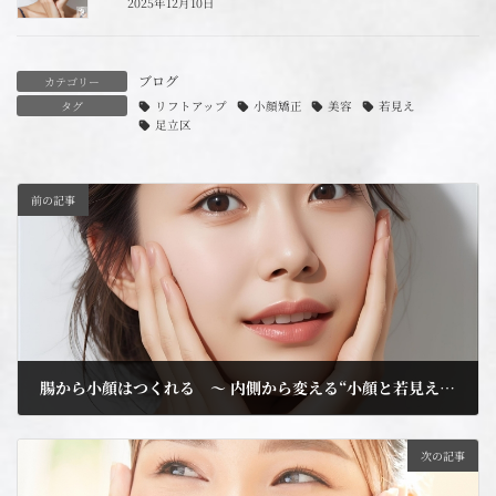
2025年12月10日
ブログ
カテゴリー
タグ
リフトアップ
小顔矯正
美容
若見え
足立区
前の記事
腸から小顔はつくれる ～ 内側から変える“小顔と若見え”セルフ美容大全 ～
2025年12月11日
次の記事