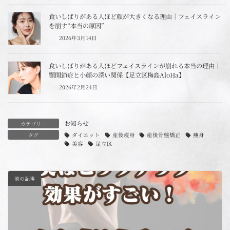
食いしばりがある人ほど顔が大きくなる理由｜フェイスライン
を崩す“本当の原因”
2026年3月14日
食いしばりがある人ほどフェイスラインが崩れる本当の理由｜
顎関節症と小顔の深い関係【足立区梅島AloHa】
2026年2月24日
お知らせ
カテゴリー
タグ
ダイエット
産後痩身
産後骨盤矯正
痩身
美容
足立区
前の記事