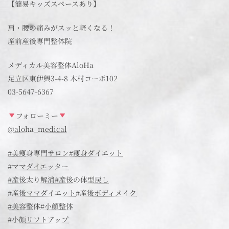
【簡易キッズスペースあり】
肩・腰の痛みがスッと軽くなる！
産前産後専門整体院
メディカル美容整体AloHa
足立区東伊興3-4-8 木村コーポ102
03-5647-6367
フォローミー
@aloha_medical
#美痩身専門サロン
#痩身ダイエット
#ママダイエッター
#産後太り解消
#産後の体型戻し
#産後ママダイエット
#産後ボディメイク
#美容整体
#小顔整体
#小顔リフトアップ