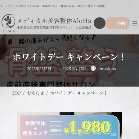
コ
ナ
フェイスラインがぼやける原因は、年齢ではなく「骨格の歪み」 切らずに変わる小顔矯正
ン
ビ
テ
ゲ
ア
グ
ン
ー
予約
イ
ル
ツ
シ
コ
ー
ン
へ
ョ
リ
プ
ス
ン
ン
リ
ク
キ
に
ン
ッ
移
ホワイトデー キャンペーン！
ク
プ
動
最
2025年3月5日
2025年3月5日
cmpaloha
終
更
新
日
時
:
TOP
お知らせ
ホワイトデー キャンペーン！