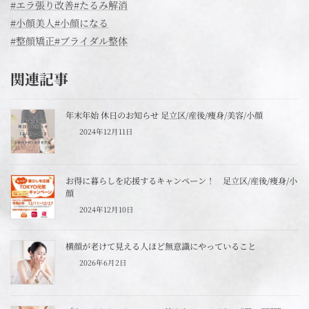
#エラ張り改善
#たるみ解消
#小顔美人
#小顔になる
#整顔矯正
#ブライダル整体
関連記事
年末年始 休日のお知らせ 足立区/産後/痩身/美容/小顔
2024年12月11日
お得に暮らしを応援するキャンペーン！ 足立区/産後/痩身/小
顔
2024年12月10日
横顔が老けて見える人ほど無意識にやっていること
2026年6月2日