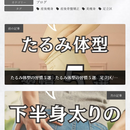
ブログ
カテゴリー
タグ
産後痩身
産後骨盤矯正
美痩身
足立区
前の記事
たるみ体型の習慣５選 たるみ体型の習慣５選 足立区/痩身/産後/竹ノ塚/小顔
2024年9月14日
次の記事