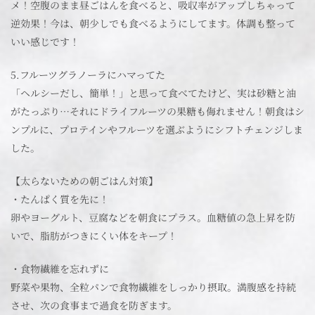
メ！空腹のまま昼ごはんを食べると、吸収率がアップしちゃって
逆効果！今は、朝少しでも食べるようにしてます。体調も整って
いい感じです！
5.フルーツグラノーラにハマってた
「ヘルシーだし、簡単！」と思って食べてたけど、実は砂糖と油
がたっぷり…それにドライフルーツの果糖も侮れません！朝食はシ
ンプルに、プロテインやフルーツを選ぶようにシフトチェンジしま
した。
【太らないための朝ごはん対策】
・たんぱく質を先に！
卵やヨーグルト、豆腐などを朝食にプラス。血糖値の急上昇を防
いで、脂肪がつきにくい体をキープ！
・食物繊維を忘れずに
野菜や果物、全粒パンで食物繊維をしっかり摂取。満腹感を持続
させ、次の食事まで過食を防ぎます。