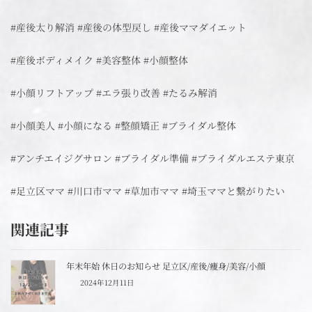
#産後太り解消 #産後の体型戻し #産後ママダイエット
#産後ボディメイク #美容整体 #小顔整体
#小顔リフトアップ #エラ張り改善 #たるみ解消
#小顔美人 #小顔になる #整顔矯正 #ブライダル整体
#アンチエイジグサロン #ブライダル準備 #ブライダルエステ東京
#足立区ママ #川口市ママ #草加市ママ #埼玉ママと繋がりたい
関連記事
年末年始 休日のお知らせ 足立区/産後/痩身/美容/小顔
2024年12月11日