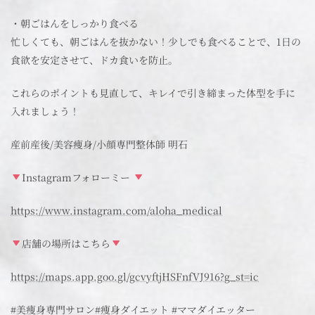
・朝ごはんをしっかり食べる
忙しくても、朝ごはんを抜かない！少しでも食べることで、1日の
食欲を安定させて、ドカ食いを防止。
これらのポイントも見直して、キレイで引き締まった体型を手に
入れましょう！
産前産後/美容痩身/小顔専門整体師 明石
Instagramフォローミー
https://www.instagram.com/aloha_medical
店舗の場所はこちら
https://maps.app.goo.gl/gcvyftjHSFnfVJ916?g_st=ic
#美痩身専門サロン#痩身ダイエット #ママダイエッター