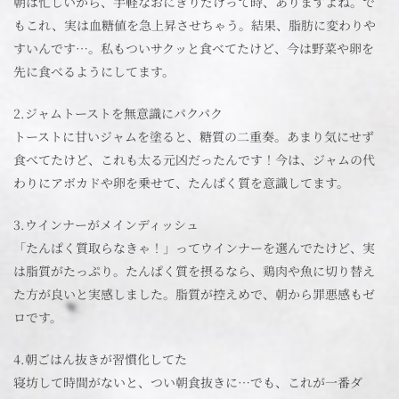
朝は忙しいから、手軽なおにぎりだけって時、ありますよね。で
もこれ、実は血糖値を急上昇させちゃう。結果、脂肪に変わりや
すいんです…。私もついサクッと食べてたけど、今は野菜や卵を
先に食べるようにしてます。
2.ジャムトーストを無意識にパクパク
トーストに甘いジャムを塗ると、糖質の二重奏。あまり気にせず
食べてたけど、これも太る元凶だったんです！今は、ジャムの代
わりにアボカドや卵を乗せて、たんぱく質を意識してます。
3.ウインナーがメインディッシュ
「たんぱく質取らなきゃ！」ってウインナーを選んでたけど、実
は脂質がたっぷり。たんぱく質を摂るなら、鶏肉や魚に切り替え
た方が良いと実感しました。脂質が控えめで、朝から罪悪感もゼ
ロです。
4.朝ごはん抜きが習慣化してた
寝坊して時間がないと、つい朝食抜きに…でも、これが一番ダ