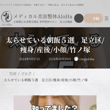
コ
ナ
フェイスラインがぼやける原因は、年齢ではなく「骨格の歪み」 切らずに変わる小顔矯正
ン
ビ
テ
ゲ
ア
グ
ン
ー
予約
イ
ル
ツ
シ
コ
ー
ン
へ
ョ
リ
プ
ス
ン
ン
リ
ク
キ
に
太らせている朝飯５選 足立区/
ン
ッ
移
ク
プ
動
痩身/産後/小顔/竹ノ塚
最
2024年9月17日
2024年10月29日
cmpaloha
終
更
新
日
時
TOP
ブログ
:
太らせている朝飯５選 足立区/痩身/産後/小顔/竹ノ塚