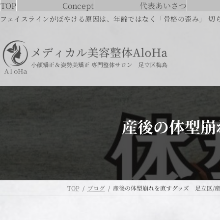
コ
ナ
TOP
Concept
代表あいさつ
ン
ビ
フェイスラインがぼやける原因は、年齢ではなく「骨格の歪み」 切
テ
ゲ
ン
ー
ツ
シ
へ
ョ
ス
ン
キ
に
ッ
移
プ
動
産後の体型崩
TOP
ブログ
産後の体型崩れを直すグッズ 足立区/産後