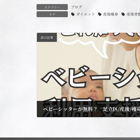
ブログ
カテゴリー
ダイエット
産後痩身
産後骨
タグ
前の記事
ベビーシッターが無料？ 足立区/産後/痩身
2024年11月6日