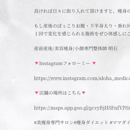
良ければ日々に取り入れて頂けますと、痩身
もし産後のぽぅこりお腹・下半身太り・垂れ
１回で変化を感じられる施術をぜひ体感しに
産前産後/美容痩身/小顔専門整体師 明石
Instagramフォローミー
https://www.instagram.com/aloha_medic
店舗の場所はこちら
https://maps.app.goo.gl/gcvyftjHSFnfVJ91
#美痩身専門サロン#痩身ダイエット #ママダ