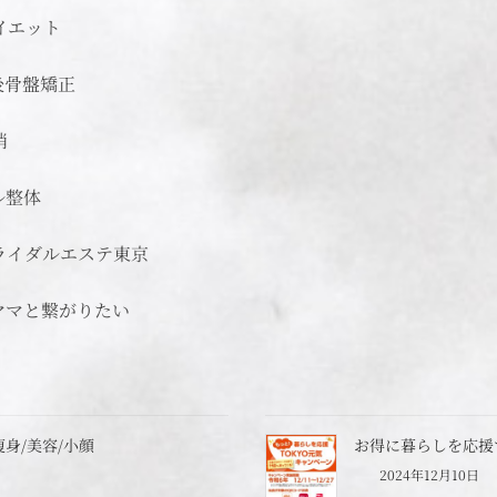
イエット
後骨盤矯正
消
ル整体
ブライダルエステ東京
玉ママと繋がりたい
痩身/美容/小顔
お得に暮らしを応援
2024年12月10日