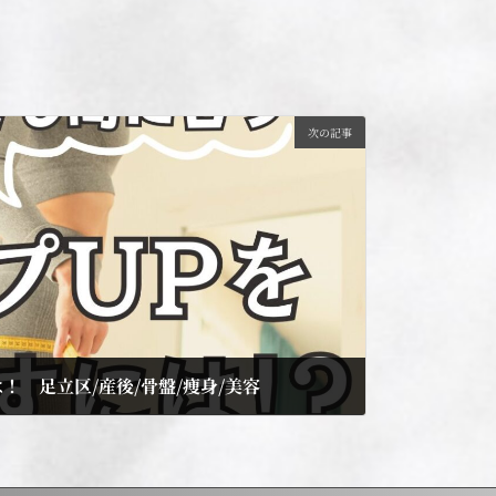
次の記事
！ 足立区/産後/骨盤/痩身/美容