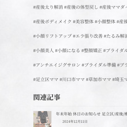
#産後太り解消 #産後の体型戻し #産後ママダ
#産後ボディメイク #美容整体 #小顔整体 #産
#小顔リフトアップ #エラ張り改善 #たるみ解
#小顔美人 #小顔になる #整顔矯正 #ブライダ
#アンチエイジグサロン #ブライダル準備 #
#足立区ママ #川口市ママ #草加市ママ #埼
関連記事
年末年始 休日のお知らせ 足立区/産後/
2024年12月11日