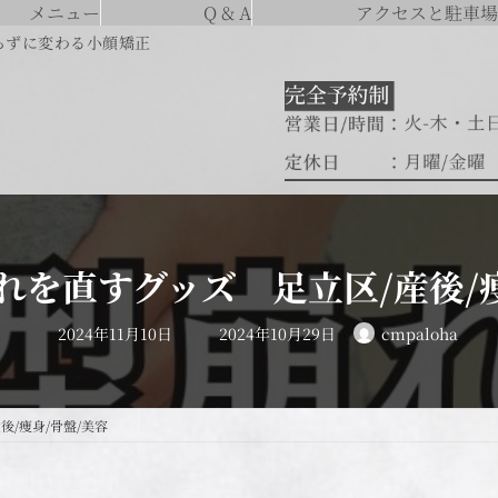
メニュー
Q & A
アクセスと駐車場
らずに変わる小顔矯正
れを直すグッズ 足立区/産後/痩
最
2024年11月10日
2024年10月29日
cmpaloha
終
更
新
日
時
:
/痩身/骨盤/美容