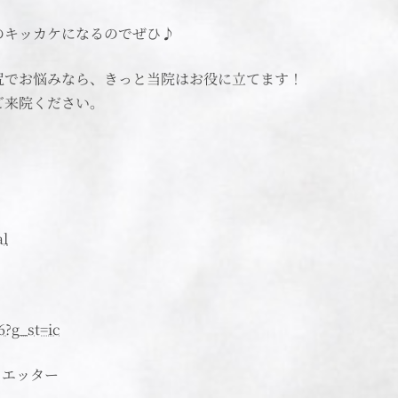
のキッカケになるのでぜひ♪
尻でお悩みなら、きっと当院はお役に立てます！
ご来院ください。
al
6?g_st=ic
イエッター