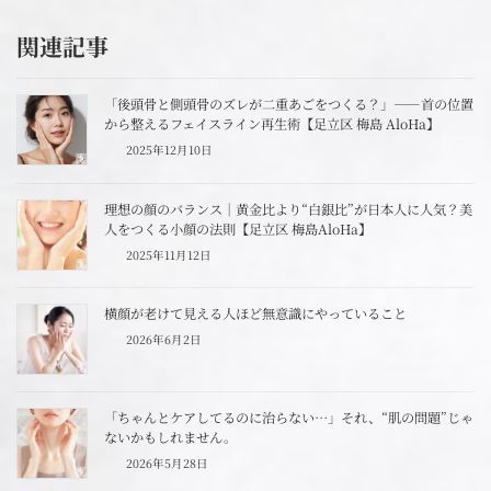
関連記事
「後頭骨と側頭骨のズレが二重あごをつくる？」――首の位置
から整えるフェイスライン再生術【足立区 梅島 AloHa】
2025年12月10日
理想の顔のバランス｜黄金比より“白銀比”が日本人に人気？美
人をつくる小顔の法則【足立区 梅島AloHa】
2025年11月12日
横顔が老けて見える人ほど無意識にやっていること
2026年6月2日
「ちゃんとケアしてるのに治らない…」それ、“肌の問題”じゃ
ないかもしれません。
2026年5月28日