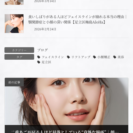
2026年3月14日
食いしばりがある人ほどフェイスラインが崩れる本当の理由｜
顎関節症と小顔の深い関係【足立区梅島AloHa】
2026年2月24日
ブログ
カテゴリー
タグ
フェイスライン
リフトアップ
小顔矯正
美容
足立区
前の記事
二重あごが戻る人ほど見落としている“意外な場所”｜顔を触っても変わらない本当の理由【足立区 梅島AloHa】