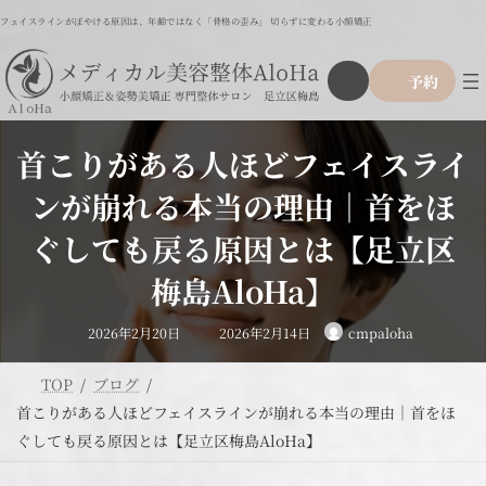
コ
ナ
フェイスラインがぼやける原因は、年齢ではなく「骨格の歪み」 切らずに変わる小顔矯正
ン
ビ
テ
ゲ
ア
グ
ン
ー
予約
イ
ル
ツ
シ
コ
ー
ン
へ
ョ
リ
プ
ス
ン
ン
首こりがある人ほどフェイスライ
リ
ク
キ
に
ン
ッ
移
ンが崩れる本当の理由｜首をほ
ク
プ
動
ぐしても戻る原因とは【足立区
梅島AloHa】
最
2026年2月20日
2026年2月14日
cmpaloha
終
更
新
日
TOP
ブログ
時
:
首こりがある人ほどフェイスラインが崩れる本当の理由｜首をほ
ぐしても戻る原因とは【足立区梅島AloHa】