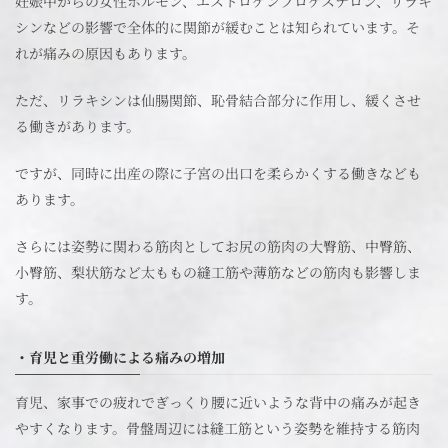
妊娠中からの女性ホルモン、エストロゲンプロゲステロン、リラキ
シンなどの影響で全体的に関節が緩むことは知られています。そ
れが痛みの原因もあります。
ただ、リラキシンは仙腸関節、恥骨結合部分に作用し、緩くさせ
る働きがあります。
ですが、同時に出産の際に子宮の出口を柔らかくする働きなども
あります。
さらには姿勢に関わる筋肉としてお尻の筋肉の大臀筋、中臀筋、
小臀筋、梨状筋など太ももの縫工筋や薄筋などの筋肉も影響しま
す。
・育児と重労働による痛みの増加
育児、家事での疲れでぎっくり腰に近いような背中の痛みが起き
やすくなります。骨盤周辺には縫工筋という姿勢を維持する筋肉