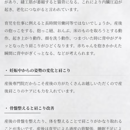
があり、縫工筋が萎縮すると猫背になる。これにより内臓圧迫が
起き、老化につながると言われています。
育児を仕事に例えると長時間労働同等ではないでしょうか。産後
の抱っこをする、抱っこ紐、おんぶ、床のものを取ろうとする動
作、起き上がり動作、顔を洗う動作、つまづいた時に背中がグキ
ッとなったり肩こりがひどくなります。赤ちゃんを抱きかかえた
瞬間に背中がぎくっとなる、などが考えられます。
・ 妊娠中からの姿勢の変化と肩こり
産後専門院だからこそ産後の方がたくさんお越しいただくので産
後肩こりのケアにも力を入れています。
・ 骨盤整えると肩こり改善
産後の骨盤を整えたり、体を整えることで肩こりがかなり取れる
ことが多いです。産後は育児による過度の筋緊張、睡眠不足によ