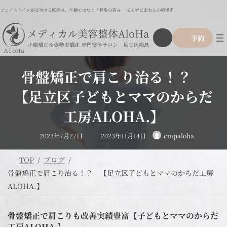
コ
ナ
フェイスラインがぼやける原因は、年齢ではなく「骨格の歪み」 切らずに変わる小顔矯正
ン
ビ
テ
ゲ
ア
グ
ン
ー
予約
イ
ル
ツ
シ
コ
ー
ン
へ
ョ
リ
プ
ス
ン
ン
骨盤矯正で肩こり治る！？
リ
ク
キ
に
ン
ッ
移
【足立区子どもとママのからだ
ク
プ
動
工房ALOHA.】
最
2023年7月27日
2023年11月14日
cmpaloha
終
更
新
日
TOP
ブログ
時
:
骨盤矯正で肩こり治る！？ 【足立区子どもとママのからだ工房
ALOHA.】
骨盤矯正で肩こりも改善実績豊富【子どもとママのからだ
工房ALOHA.】