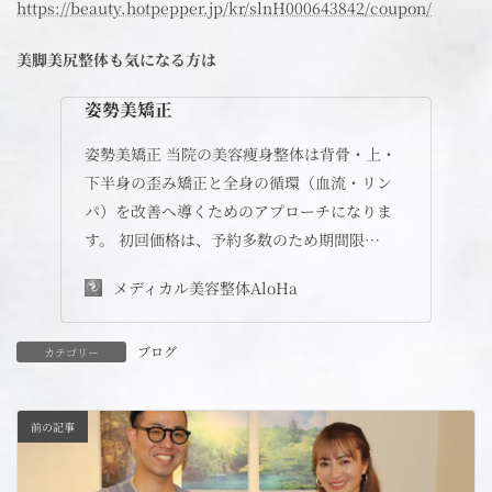
https://beauty.hotpepper.jp/kr/slnH000643842/coupon/
美脚美尻整体も気になる方は
姿勢美矯正
姿勢美矯正 当院の美容痩身整体は背骨・上・
下半身の歪み矯正と全身の循環（血流・リン
パ）を改善へ導くためのアプローチになりま
す。 初回価格は、予約多数のため期間限…
メディカル美容整体AloHa
ブログ
カテゴリー
前の記事