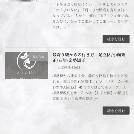
「下半身だけ痩せにくい」「何をしてもウエス
トがくびれない」「肩こりや腰痛も当たり前に
なっている」 人から「疲れてる？」と心配され
るたびに、笑ってごまかしてしまう…。でも本
当は、自 […]
続きを読む
最寄り駅からの行き方 足立区/小顔矯
お知らせ
正/造顔/姿勢矯正
2025年8月26日
梅島駅から徒歩１分。静かな路地を抜けると現
れる、都会の隠れ家整体サロン 【メディカル美
容整体AloHa】 🕊 行き方はとてもシンプル①
梅島駅改札を出て右へ② 【ちよだ鮨】の横道を
直進③ 赤い自販機の脇道 […]
続きを読む