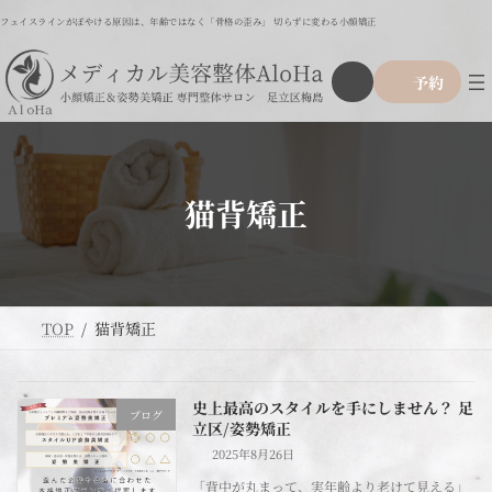
コ
ナ
フェイスラインがぼやける原因は、年齢ではなく「骨格の歪み」 切らずに変わる小顔矯正
ン
ビ
テ
ゲ
ア
グ
ン
ー
予約
イ
ル
ツ
シ
コ
ー
ン
へ
ョ
リ
プ
ス
ン
ン
リ
ク
キ
に
ン
ッ
移
ク
猫背矯正
プ
動
TOP
猫背矯正
史上最高のスタイルを手にしません？ 足
ブログ
立区/姿勢矯正
2025年8月26日
「背中が丸まって、実年齢より老けて見える」