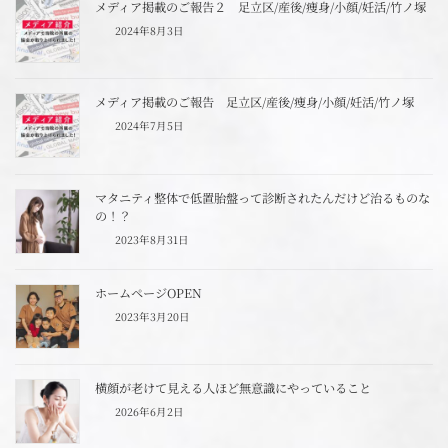
メディア掲載のご報告２ 足立区/産後/痩身/小顔/妊活/竹ノ塚
2024年8月3日
メディア掲載のご報告 足立区/産後/痩身/小顔/妊活/竹ノ塚
2024年7月5日
マタニティ整体で低置胎盤って診断されたんだけど治るものな
の！？
2023年8月31日
ホームページOPEN
2023年3月20日
横顔が老けて見える人ほど無意識にやっていること
2026年6月2日