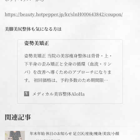
https://beauty.hotpepper.jp/kr/slnH000643842/coupon/
美脚美尻整体も気になる方は
姿勢美矯正
姿勢美矯正 当院の美容痩身整体は背骨・上・
下半身の歪み矯正と全身の循環（血流・リン
パ）を改善へ導くためのアプローチになりま
す。 初回価格は、予約多数のため期間限…
メディカル美容整体AloHa
関連記事
年末年始 休日のお知らせ 足立区/産後/痩身/美容/小顔