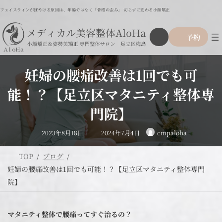
コ
ナ
フェイスラインがぼやける原因は、年齢ではなく「骨格の歪み」 切らずに変わる小顔矯正
ン
ビ
テ
ゲ
ア
グ
ン
ー
予約
イ
ル
ツ
シ
コ
ー
ン
へ
ョ
リ
プ
ス
ン
ン
妊婦の腰痛改善は1回でも可
リ
ク
キ
に
ン
ッ
移
能！？【足立区マタニティ整体専
ク
プ
動
門院】
最
2023年8月18日
2024年7月4日
cmpaloha
終
更
新
日
TOP
ブログ
時
:
妊婦の腰痛改善は1回でも可能！？【足立区マタニティ整体専門
院】
マタニティ整体で腰痛ってすぐ治るの？